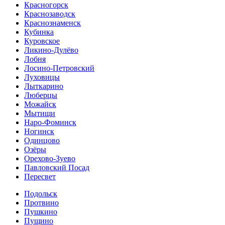
Красногорск
Краснозаводск
Краснознаменск
Кубинка
Куровское
Ликино-Дулёво
Лобня
Лосино-Петровский
Луховицы
Лыткарино
Люберцы
Можайск
Мытищи
Наро-Фоминск
Ногинск
Одинцово
Озёры
Орехово-Зуево
Павловский Посад
Пересвет
Подольск
Протвино
Пушкино
Пущино