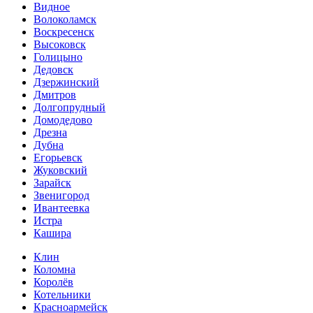
Видное
Волоколамск
Воскресенск
Высоковск
Голицыно
Дедовск
Дзержинский
Дмитров
Долгопрудный
Домодедово
Дрезна
Дубна
Егорьевск
Жуковский
Зарайск
Звенигород
Ивантеевка
Истра
Кашира
Клин
Коломна
Королёв
Котельники
Красноармейск