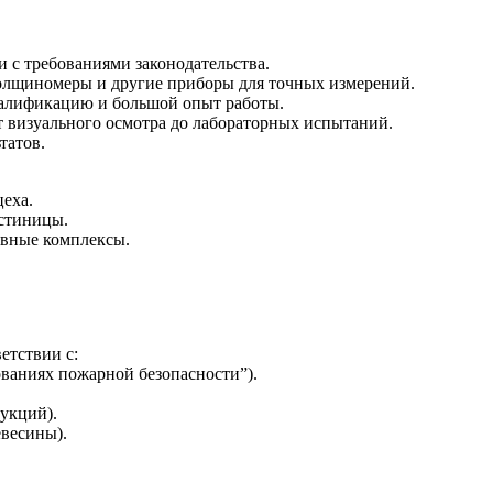
и с требованиями законодательства.
лщиномеры и другие приборы для точных измерений.
алификацию и большой опыт работы.
 визуального осмотра до лабораторных испытаний.
татов.
еха.
остиницы.
ивные комплексы.
етствии с:
ваниях пожарной безопасности”).
укций).
евесины).