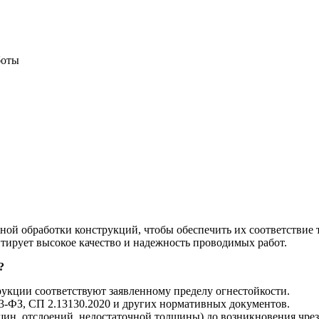
боты
ой обработки конструкций, чтобы обеспечить их соответствие
тирует высокое качество и надежность проводимых работ.
?
трукции соответствуют заявленному пределу огнестойкости.
-ФЗ, СП 2.13130.2020 и других нормативных документов.
ин, отслоений, недостаточной толщины) до возникновения чре